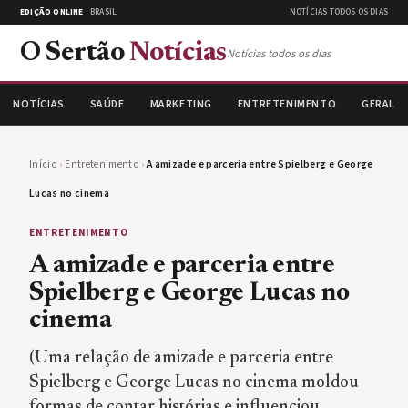
EDIÇÃO ONLINE
· BRASIL
NOTÍCIAS TODOS OS DIAS
O Sertão
Notícias
Notícias todos os dias
NOTÍCIAS
SAÚDE
MARKETING
ENTRETENIMENTO
GERAL
Início
›
Entretenimento
›
A amizade e parceria entre Spielberg e George
Lucas no cinema
ENTRETENIMENTO
A amizade e parceria entre
Spielberg e George Lucas no
cinema
(Uma relação de amizade e parceria entre
Spielberg e George Lucas no cinema moldou
formas de contar histórias e influenciou