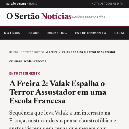
EDIÇÃO ONLINE
· BRASIL
NOTÍCIAS TODOS OS DIAS
O Sertão
Notícias
Notícias todos os dias
NOTÍCIAS
SAÚDE
MARKETING
ENTRETENIMENTO
GERAL
Início
›
Entretenimento
›
A Freira 2: Valak Espalha o Terror Assustador
em uma Escola Francesa
ENTRETENIMENTO
A Freira 2: Valak Espalha o
Terror Assustador em uma
Escola Francesa
Sequência que leva Valak a um internato na
França, misturando suspense claustrofóbico e
sustos viscerais em cenas que mexem com