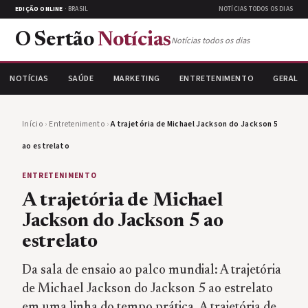
EDIÇÃO ONLINE
· BRASIL
NOTÍCIAS TODOS OS DIAS
O Sertão
Notícias
Notícias todos os dias
NOTÍCIAS
SAÚDE
MARKETING
ENTRETENIMENTO
GERAL
Início
›
Entretenimento
›
A trajetória de Michael Jackson do Jackson 5
ao estrelato
ENTRETENIMENTO
A trajetória de Michael
Jackson do Jackson 5 ao
estrelato
Da sala de ensaio ao palco mundial: A trajetória
de Michael Jackson do Jackson 5 ao estrelato
em uma linha do tempo prática. A trajetória de