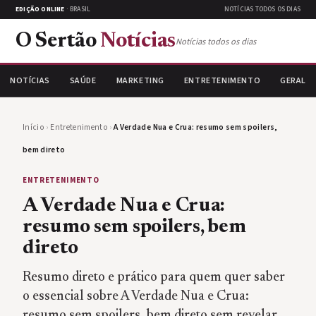
EDIÇÃO ONLINE
· BRASIL
NOTÍCIAS TODOS OS DIAS
O Sertão
Notícias
Notícias todos os dias
NOTÍCIAS
SAÚDE
MARKETING
ENTRETENIMENTO
GERAL
Início
›
Entretenimento
›
A Verdade Nua e Crua: resumo sem spoilers,
bem direto
ENTRETENIMENTO
A Verdade Nua e Crua:
resumo sem spoilers, bem
direto
Resumo direto e prático para quem quer saber
o essencial sobre A Verdade Nua e Crua:
resumo sem spoilers, bem direto sem revelar