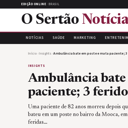
EDIÇÃO ONLINE
· BRASIL
O Sertão
Notícia
NOTÍCIAS
SAÚDE
MARKETING
ENTRETENI
Início
›
Insights
›
Ambulância bate em poste e mata paciente; 3 
INSIGHTS
Ambulância bate 
paciente; 3 ferido
Uma paciente de 82 anos morreu depois qu
bateu em um poste no bairro da Mooca, em 
feridas…