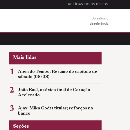
NOTÍCIAS TODOS OS DIAS
Jornalismo
de referência
Mais lidas
1
Além do Tempo: Resumo do capítulo de
sábado (08/08)
2
João Raul, o tóxico final de Coração
Acelerado
3
Ajax: Mika Godts titular; reforços no
banco
Seções