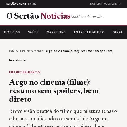
EDIÇÃO ONLINE
· BRASIL
NOTÍCIAS TODOS OS DIAS
O Sertão
Notícias
Notícias todos os dias
NOTÍCIAS
SAÚDE
MARKETING
ENTRETENIMENTO
GERAL
Início
›
Entretenimento
›
Argo no cinema (filme): resumo sem spoilers,
bem direto
ENTRETENIMENTO
Argo no cinema (filme):
resumo sem spoilers, bem
direto
Breve visão prática do filme que mistura tensão
e humor, explicando o essencial de Argo no
cinema (filme): resumo sem spoilers, bem