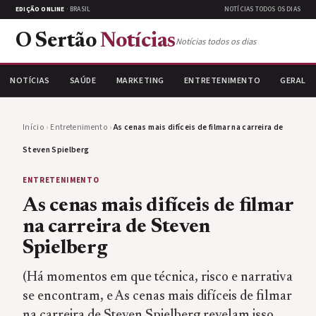
EDIÇÃO ONLINE
· BRASIL
NOTÍCIAS TODOS OS DIAS
O Sertão
Notícias
Notícias todos os dias
NOTÍCIAS
SAÚDE
MARKETING
ENTRETENIMENTO
GERAL
Início
›
Entretenimento
›
As cenas mais difíceis de filmar na carreira de
Steven Spielberg
ENTRETENIMENTO
As cenas mais difíceis de filmar
na carreira de Steven
Spielberg
(Há momentos em que técnica, risco e narrativa
se encontram, e As cenas mais difíceis de filmar
na carreira de Steven Spielberg revelam isso