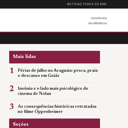
NOTÍCIAS TODOS OS DIAS
Jornalismo
de referência
Mais lidas
1
Férias de julho no Araguaia: pesca, praia
e descanso em Goiás
2
Insônia e o lado mais psicológico do
cinema de Nolan
3
As consequências históricas retratadas
no filme Oppenheimer
Seções