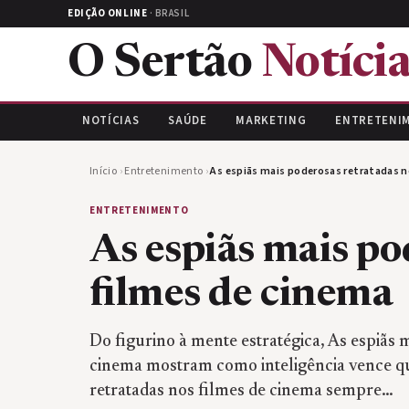
EDIÇÃO ONLINE
· BRASIL
O Sertão
Notícia
NOTÍCIAS
SAÚDE
MARKETING
ENTRETENI
Início
›
Entretenimento
›
As espiãs mais poderosas retratadas n
ENTRETENIMENTO
As espiãs mais po
filmes de cinema
Do figurino à mente estratégica, As espiãs 
cinema mostram como inteligência vence qu
retratadas nos filmes de cinema sempre…