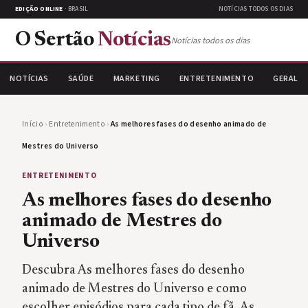
EDIÇÃO ONLINE
· BRASIL
NOTÍCIAS TODOS OS DIAS
O Sertão
Notícias
Notícias todos os dias
NOTÍCIAS
SAÚDE
MARKETING
ENTRETENIMENTO
GERAL
Início
›
Entretenimento
›
As melhores fases do desenho animado de
Mestres do Universo
ENTRETENIMENTO
As melhores fases do desenho
animado de Mestres do
Universo
Descubra As melhores fases do desenho
animado de Mestres do Universo e como
escolher episódios para cada tipo de fã. As