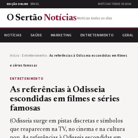
EDIÇÃO ONLINE
· BRASIL
NOTÍCIAS TODOS OS DIAS
O Sertão
Notícias
Notícias todos os dias
NOTÍCIAS
SAÚDE
MARKETING
ENTRETENIMENTO
GERAL
Início
›
Entretenimento
›
As referências à Odisseia escondidas em filmes
e séries famosas
ENTRETENIMENTO
As referências à Odisseia
escondidas em filmes e séries
famosas
(Odisseia surge em pistas discretas e símbolos
que reaparecem na TV, no cinema e na cultura
pop. As referências à Odisseia escondidas em