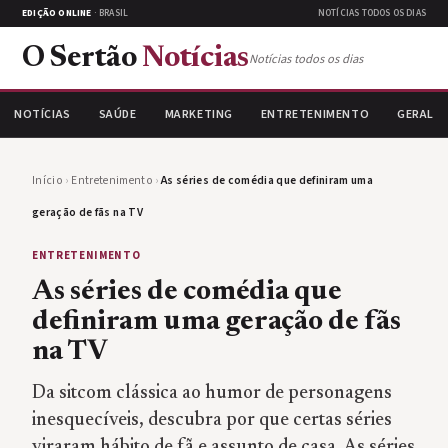
EDIÇÃO ONLINE
· BRASIL
NOTÍCIAS TODOS OS DIAS
O Sertão
Notícias
Notícias todos os dias
NOTÍCIAS
SAÚDE
MARKETING
ENTRETENIMENTO
GERAL
Início
›
Entretenimento
›
As séries de comédia que definiram uma
geração de fãs na TV
ENTRETENIMENTO
As séries de comédia que
definiram uma geração de fãs
na TV
Da sitcom clássica ao humor de personagens
inesquecíveis, descubra por que certas séries
viraram hábito de fã e assunto de casa. As séries