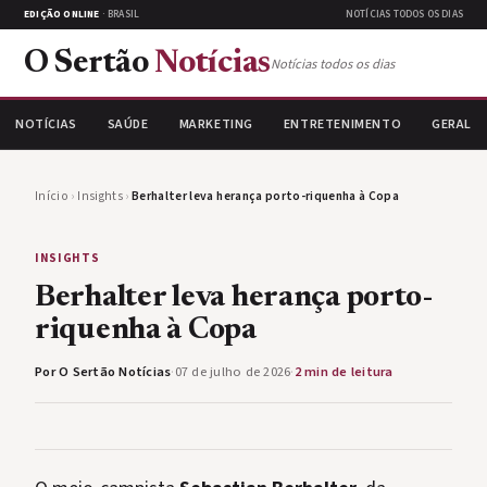
EDIÇÃO ONLINE
· BRASIL
NOTÍCIAS TODOS OS DIAS
O Sertão
Notícias
Notícias todos os dias
NOTÍCIAS
SAÚDE
MARKETING
ENTRETENIMENTO
GERAL
Início
›
Insights
›
Berhalter leva herança porto-riquenha à Copa
INSIGHTS
Berhalter leva herança porto-
riquenha à Copa
Por O Sertão Notícias
·
07 de julho de 2026
·
2 min de leitura