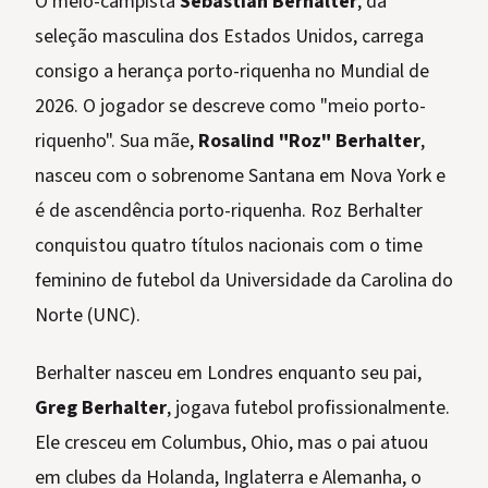
O meio-campista
Sebastian Berhalter
, da
seleção masculina dos Estados Unidos, carrega
consigo a herança porto-riquenha no Mundial de
2026. O jogador se descreve como "meio porto-
riquenho". Sua mãe,
Rosalind "Roz" Berhalter
,
nasceu com o sobrenome Santana em Nova York e
é de ascendência porto-riquenha. Roz Berhalter
conquistou quatro títulos nacionais com o time
feminino de futebol da Universidade da Carolina do
Norte (UNC).
Berhalter nasceu em Londres enquanto seu pai,
Greg Berhalter
, jogava futebol profissionalmente.
Ele cresceu em Columbus, Ohio, mas o pai atuou
em clubes da Holanda, Inglaterra e Alemanha, o