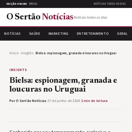
EDIÇÃO ONLINE
· BRASIL
NOTÍCIAS TODOS OS DIAS
O Sertão
Notícias
Notícias todos os dias
NOTÍCIAS
SAÚDE
MARKETING
ENTRETENIMENTO
GERAL
Início
›
Insights
›
Bielsa: espionagem, granada e loucuras no Uruguai
INSIGHTS
Bielsa: espionagem, granada e
loucuras no Uruguai
Por O Sertão Notícias
·
27 de junho de 2026
·
2 min de leitura