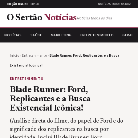
EDIÇÃO ONLINE
· BRASIL
NOTÍCIAS TODOS OS DIAS
O Sertão
Notícias
Notícias todos os dias
NOTÍCIAS
SAÚDE
MARKETING
ENTRETENIMENTO
GERAL
Início
›
Entretenimento
›
Blade Runner: Ford, Replicantes e a Busca
Existencial Icônica!
ENTRETENIMENTO
Blade Runner: Ford,
Replicantes e a Busca
Existencial Icônica!
(Análise direta do filme, do papel de Ford e do
significado dos replicantes na busca por
identidade. Inclui Blade Runner: Ford,