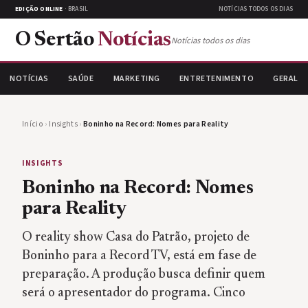
EDIÇÃO ONLINE
· BRASIL
NOTÍCIAS TODOS OS DIAS
O Sertão
Notícias
Notícias todos os dias
NOTÍCIAS
SAÚDE
MARKETING
ENTRETENIMENTO
GERAL
Início
›
Insights
›
Boninho na Record: Nomes para Reality
INSIGHTS
Boninho na Record: Nomes
para Reality
O reality show Casa do Patrão, projeto de
Boninho para a Record TV, está em fase de
preparação. A produção busca definir quem
será o apresentador do programa. Cinco