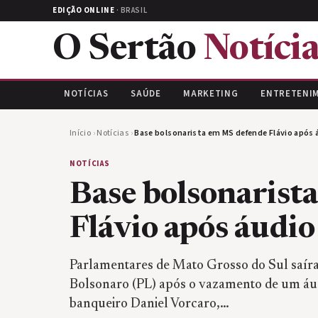
EDIÇÃO ONLINE
· BRASIL
O Sertão
Notícia
NOTÍCIAS
SAÚDE
MARKETING
ENTRETENI
Início
›
Notícias
›
Base bolsonarista em MS defende Flávio após 
NOTÍCIAS
Base bolsonarist
Flávio após áudio
Parlamentares de Mato Grosso do Sul saír
Bolsonaro (PL) após o vazamento de um áud
banqueiro Daniel Vorcaro,…