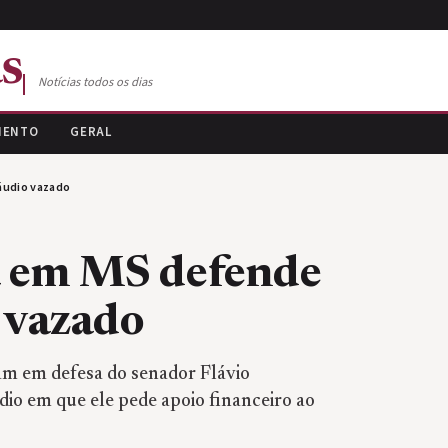
s
Notícias todos os dias
MENTO
GERAL
áudio vazado
a em MS defende
 vazado
am em defesa do senador Flávio
io em que ele pede apoio financeiro ao