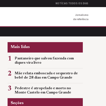
NOTÍCIAS TODOS OS DIAS
Jornalismo
de referência
Mais lidas
1
Pantaneiro que salvou fazenda com
diques vira livro
2
Mãe relata emboscada e sequestro de
bebê de 28 dias em Campo Grande
3
Pedestre é atropelado e morto no
Monte Castelo em Campo Grande
Seções