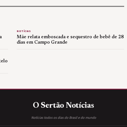
NOTÍCIAS
a
Mãe relata emboscada e sequestro de bebê de 28
dias em Campo Grande
telo
O Sertão
Notícias
Notícias todos os dias do Brasil e do mundo