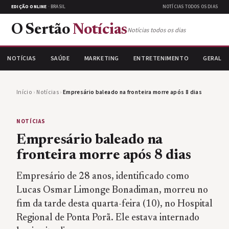
EDIÇÃO ONLINE
· BRASIL
NOTÍCIAS TODOS OS DIAS
O Sertão
Notícias
Notícias todos os dias
NOTÍCIAS
SAÚDE
MARKETING
ENTRETENIMENTO
GERAL
Início
›
Notícias
›
Empresário baleado na fronteira morre após 8 dias
NOTÍCIAS
Empresário baleado na
fronteira morre após 8 dias
Empresário de 28 anos, identificado como
Lucas Osmar Limonge Bonadiman, morreu no
fim da tarde desta quarta-feira (10), no Hospital
Regional de Ponta Porã. Ele estava internado