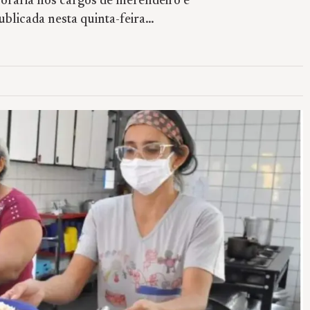
porária nos cargos de merendeiro e
ublicada nesta quinta-feira…