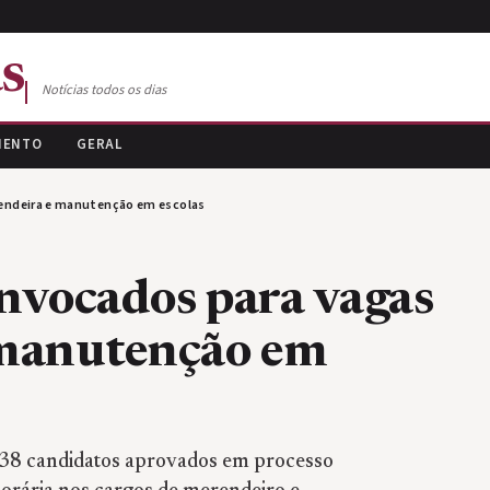
s
Notícias todos os dias
MENTO
GERAL
endeira e manutenção em escolas
nvocados para vagas
 manutenção em
38 candidatos aprovados em processo