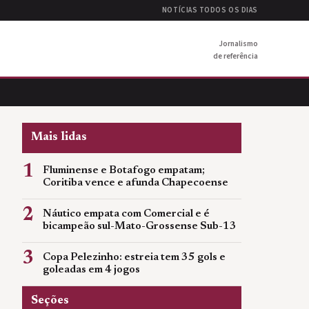
NOTÍCIAS TODOS OS DIAS
Jornalismo
de referência
Mais lidas
1
Fluminense e Botafogo empatam;
Coritiba vence e afunda Chapecoense
2
Náutico empata com Comercial e é
bicampeão sul-Mato-Grossense Sub-13
3
Copa Pelezinho: estreia tem 35 gols e
goleadas em 4 jogos
Seções