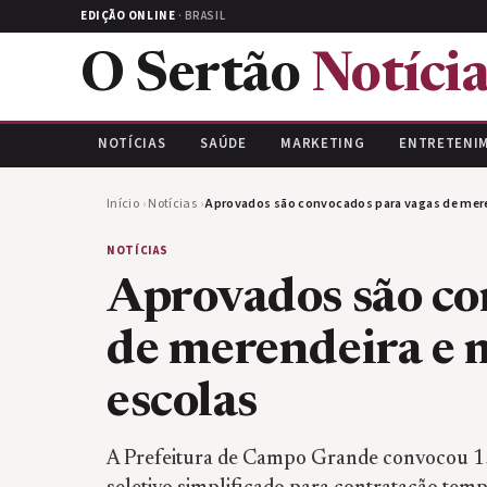
EDIÇÃO ONLINE
· BRASIL
O Sertão
Notícia
NOTÍCIAS
SAÚDE
MARKETING
ENTRETENI
Início
›
Notícias
›
Aprovados são convocados para vagas de mer
NOTÍCIAS
Aprovados são co
de merendeira e
escolas
A Prefeitura de Campo Grande convocou 1