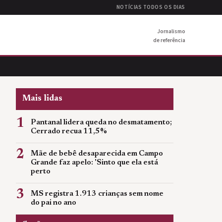
NOTÍCIAS TODOS OS DIAS
Jornalismo
de referência
Mais lidas
1
Pantanal lidera queda no desmatamento;
Cerrado recua 11,5%
2
Mãe de bebê desaparecida em Campo
Grande faz apelo: 'Sinto que ela está
perto
3
MS registra 1.913 crianças sem nome
do pai no ano