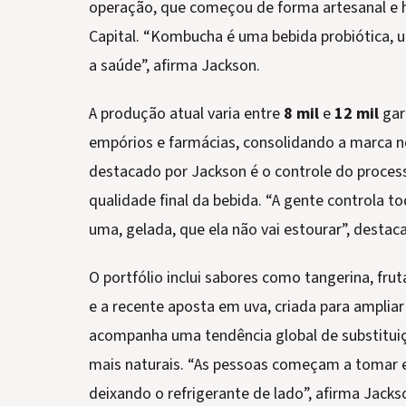
operação, que começou de forma artesanal e 
Capital. “Kombucha é uma bebida probiótica, 
a saúde”, afirma Jackson.
A produção atual varia entre
8 mil
e
12 mil
gar
empórios e farmácias, consolidando a marca no 
destacado por Jackson é o controle do proces
qualidade final da bebida. “A gente controla t
uma, gelada, que ela não vai estourar”, destac
O portfólio inclui sabores como tangerina, fru
e a recente aposta em uva, criada para ampliar o
acompanha uma tendência global de substituiç
mais naturais. “As pessoas começam a tomar
deixando o refrigerante de lado”, afirma Jacks