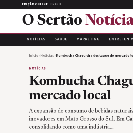
EDIÇÃO ONLINE
· BRASIL
O Sertão
Notícia
NOTÍCIAS
SAÚDE
MARKETING
ENTRETENI
Início
›
Notícias
›
Kombucha Chagu vira destaque do mercado lo
NOTÍCIAS
Kombucha Chagu 
mercado local
A expansão do consumo de bebidas naturais
inovadores em Mato Grosso do Sul. Em C
consolidando como uma indústria…