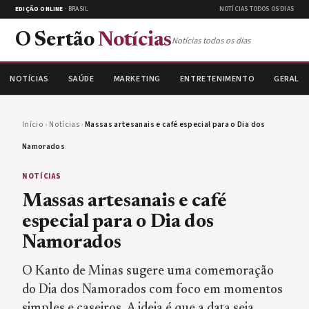
EDIÇÃO ONLINE
· BRASIL
NOTÍCIAS TODOS OS DIAS
O Sertão
Notícias
Notícias todos os dias
NOTÍCIAS
SAÚDE
MARKETING
ENTRETENIMENTO
GERAL
Início
›
Notícias
›
Massas artesanais e café especial para o Dia dos
Namorados
NOTÍCIAS
Massas artesanais e café
especial para o Dia dos
Namorados
O Kanto de Minas sugere uma comemoração
do Dia dos Namorados com foco em momentos
simples e caseiros. A ideia é que a data seja