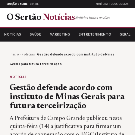
EDIÇÃO ONLINE
· BRASIL
NOTÍCIAS TODOS OS DIAS
O Sertão
Notícias
Notícias todos os dias
NOTÍCIAS
SAÚDE
MARKETING
ENTRETENIMENTO
GERAL
Início
›
Notícias
›
Gestão defende acordo com instituto de Minas
Gerais para futura terceirização
NOTÍCIAS
Gestão defende acordo com
instituto de Minas Gerais para
futura terceirização
A Prefeitura de Campo Grande publicou nesta
quinta-feira (14) a justificativa para firmar um
acordo de cooperação com o IPGC (Instituto de