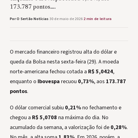
173.787 pontos….
Por O Sertão Notícias
·
30 de maio de 2026
·
2 min de leitura
O mercado financeiro registrou alta do dólar e
queda da Bolsa nesta sexta-feira (29). A moeda
norte-americana fechou cotada a
R$ 5,0424
,
enquanto o
Ibovespa
recuou
0,73%
, aos
173.787
pontos
.
O dólar comercial subiu
0,21%
no fechamento e
chegou a
R$ 5,0708
na máxima do dia. No
acumulado da semana, a valorização foi de
0,28%
.
No mês, a alta soma
1,83%
. Em 2026, porém, a