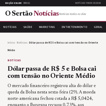
EDIÇÃO ONLINE
· BRASIL
NOTÍCIAS TODOS OS DIAS
O Sertão
Notícias
Notícias todos os dias
NOTÍCIAS
SAÚDE
MARKETING
ENTRETENIMENTO
GERAL
Início
›
Notícias
›
Dólar passa de R$ 5 e Bolsa cai com tensão no Oriente
Médio
NOTÍCIAS
Dólar passa de R$ 5 e Bolsa cai
com tensão no Oriente Médio
O mercado financeiro registrou alta do dólar e
queda da Bolsa nesta sexta-feira (29). A moeda
norte-americana fechou cotada a R$ 5,0424,
enquanto o Ibovespa recuou 0,73%, aos