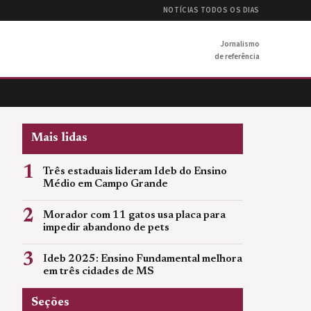
NOTÍCIAS TODOS OS DIAS
Jornalismo
de referência
Mais lidas
1
Três estaduais lideram Ideb do Ensino
Médio em Campo Grande
2
Morador com 11 gatos usa placa para
impedir abandono de pets
3
Ideb 2025: Ensino Fundamental melhora
em três cidades de MS
Seções