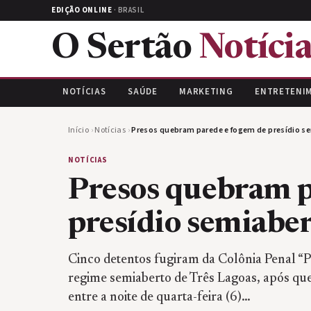
EDIÇÃO ONLINE
· BRASIL
O Sertão
Notícia
NOTÍCIAS
SAÚDE
MARKETING
ENTRETENI
Início
›
Notícias
›
Presos quebram parede e fogem de presídio 
NOTÍCIAS
Presos quebram p
presídio semiabe
Cinco detentos fugiram da Colônia Penal “P
regime semiaberto de Três Lagoas, após qu
entre a noite de quarta-feira (6)…