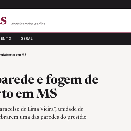
s
Notícias todos os dias
MENTO
GERAL
semiaberto em MS
arede e fogem de
rto em MS
aracelso de Lima Vieira”, unidade de
ebrarem uma das paredes do presídio