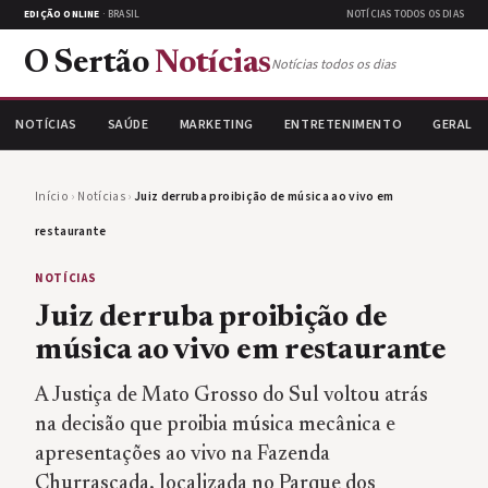
EDIÇÃO ONLINE
· BRASIL
NOTÍCIAS TODOS OS DIAS
O Sertão
Notícias
Notícias todos os dias
NOTÍCIAS
SAÚDE
MARKETING
ENTRETENIMENTO
GERAL
Início
›
Notícias
›
Juiz derruba proibição de música ao vivo em
restaurante
NOTÍCIAS
Juiz derruba proibição de
música ao vivo em restaurante
A Justiça de Mato Grosso do Sul voltou atrás
na decisão que proibia música mecânica e
apresentações ao vivo na Fazenda
Churrascada, localizada no Parque dos