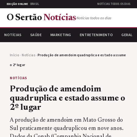
EDIÇÃO ONLINE
· BRASIL
NOTÍCIAS TODOS OS DIAS
O Sertão
Notícias
Notícias todos os dias
NOTÍCIAS
SAÚDE
MARKETING
ENTRETENIMENTO
GERAL
Início
›
Notícias
›
Produção de amendoim quadruplica e estado assume
o 2º lugar
NOTÍCIAS
Produção de amendoim
quadruplica e estado assume o
2º lugar
A produção de amendoim em Mato Grosso do
Sul praticamente quadruplicou em nove anos.
Dados da Conab (Companhia Nacional de