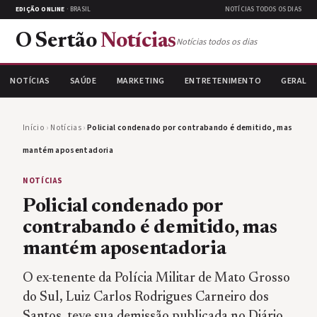
EDIÇÃO ONLINE
· BRASIL
NOTÍCIAS TODOS OS DIAS
O Sertão
Notícias
Notícias todos os dias
NOTÍCIAS
SAÚDE
MARKETING
ENTRETENIMENTO
GERAL
Início
›
Notícias
›
Policial condenado por contrabando é demitido, mas
mantém aposentadoria
NOTÍCIAS
Policial condenado por
contrabando é demitido, mas
mantém aposentadoria
O ex-tenente da Polícia Militar de Mato Grosso
do Sul, Luiz Carlos Rodrigues Carneiro dos
Santos, teve sua demissão publicada no Diário