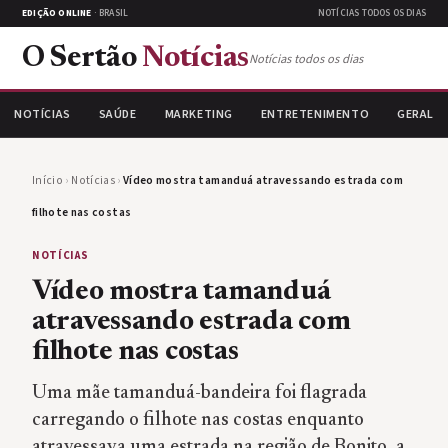
EDIÇÃO ONLINE
· BRASIL
NOTÍCIAS TODOS OS DIAS
O Sertão
Notícias
Notícias todos os dias
NOTÍCIAS
SAÚDE
MARKETING
ENTRETENIMENTO
GERAL
Início
›
Notícias
›
Vídeo mostra tamanduá atravessando estrada com
filhote nas costas
NOTÍCIAS
Vídeo mostra tamanduá
atravessando estrada com
filhote nas costas
Uma mãe tamanduá-bandeira foi flagrada
carregando o filhote nas costas enquanto
atravessava uma estrada na região de Bonito, a