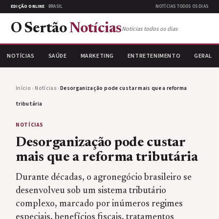
EDIÇÃO ONLINE
· BRASIL
NOTÍCIAS TODOS OS DIAS
O Sertão
Notícias
Notícias todos os dias
NOTÍCIAS
SAÚDE
MARKETING
ENTRETENIMENTO
GERAL
Início
›
Notícias
›
Desorganização pode custar mais que a reforma
tributária
NOTÍCIAS
Desorganização pode custar
mais que a reforma tributária
Durante décadas, o agronegócio brasileiro se
desenvolveu sob um sistema tributário
complexo, marcado por inúmeros regimes
especiais, benefícios fiscais, tratamentos