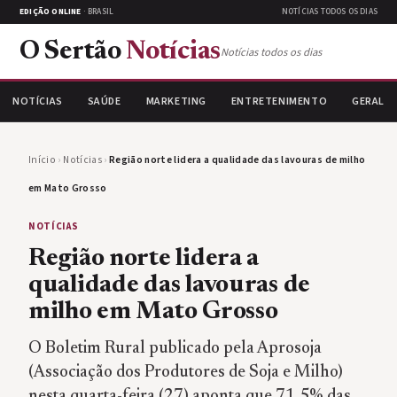
EDIÇÃO ONLINE
· BRASIL
NOTÍCIAS TODOS OS DIAS
O Sertão
Notícias
Notícias todos os dias
NOTÍCIAS
SAÚDE
MARKETING
ENTRETENIMENTO
GERAL
Início
›
Notícias
›
Região norte lidera a qualidade das lavouras de milho
em Mato Grosso
NOTÍCIAS
Região norte lidera a
qualidade das lavouras de
milho em Mato Grosso
O Boletim Rural publicado pela Aprosoja
(Associação dos Produtores de Soja e Milho)
nesta quarta-feira (27) aponta que 71,5% das