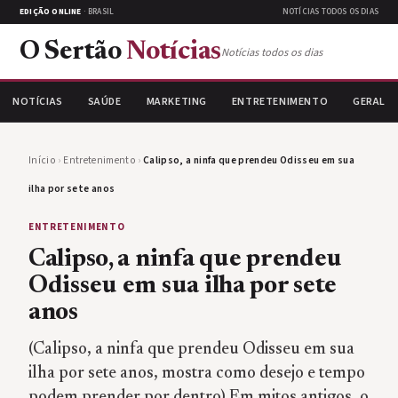
EDIÇÃO ONLINE
· BRASIL
NOTÍCIAS TODOS OS DIAS
O Sertão
Notícias
Notícias todos os dias
NOTÍCIAS
SAÚDE
MARKETING
ENTRETENIMENTO
GERAL
Início
›
Entretenimento
›
Calipso, a ninfa que prendeu Odisseu em sua
ilha por sete anos
ENTRETENIMENTO
Calipso, a ninfa que prendeu
Odisseu em sua ilha por sete
anos
(Calipso, a ninfa que prendeu Odisseu em sua
ilha por sete anos, mostra como desejo e tempo
podem prender por dentro) Em mitos antigos, o