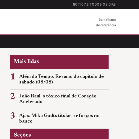
NOTÍCIAS TODOS OS DIAS
Jornalismo
de referência
Mais lidas
1
Além do Tempo: Resumo do capítulo de
sábado (08/08)
2
João Raul, o tóxico final de Coração
Acelerado
3
Ajax: Mika Godts titular; reforços no
banco
Seções