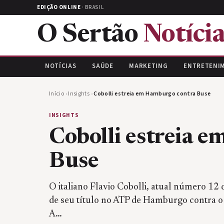
EDIÇÃO ONLINE
· BRASIL
O Sertão
Notícia
NOTÍCIAS
SAÚDE
MARKETING
ENTRETENI
Início
›
Insights
›
Cobolli estreia em Hamburgo contra Buse
INSIGHTS
Cobolli estreia 
Buse
O italiano Flavio Cobolli, atual número 12 d
de seu título no ATP de Hamburgo contra o
A…