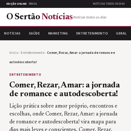
EDIÇÃO ONLINE
· BRASIL
NOTÍCIAS TODOS OS DIAS
O Sertão
Notícias
Notícias todos os dias
NOTÍCIAS
SAÚDE
MARKETING
ENTRETENIMENTO
GERAL
Início
›
Entretenimento
›
Comer, Rezar, Amar: a jornada de romance e
autodescoberta!
ENTRETENIMENTO
Comer, Rezar, Amar: a jornada
de romance e autodescoberta!
Lição prática sobre amor próprio, encontros e
escolhas, onde Comer, Rezar, Amar: a jornada
de romance e autodescoberta! vira mapa para
dias mais leves e conscientes. Comer, Rezar,