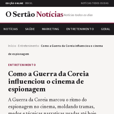
EDIÇÃO ONLINE
· BRASIL
NOTÍCIAS TODOS OS DIAS
O Sertão
Notícias
Notícias todos os dias
NOTÍCIAS
SAÚDE
MARKETING
ENTRETENIMENTO
GERAL
Início
›
Entretenimento
›
Como a Guerra da Coreia influenciou o cinema
de espionagem
ENTRETENIMENTO
Como a Guerra da Coreia
influenciou o cinema de
espionagem
A Guerra da Coreia marcou o ritmo do
espionagem no cinema, moldando tramas,
medos e técnicas narrativas usadas até hoje.