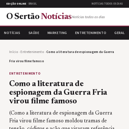
EDIÇÃO ONLINE
· BRASIL
NOTÍCIAS TODOS OS DIAS
O Sertão
Notícias
Notícias todos os dias
NOTÍCIAS
SAÚDE
MARKETING
ENTRETENIMENTO
GERAL
Início
›
Entretenimento
›
Como a literatura de espionagem da Guerra
Fria virou filme famoso
ENTRETENIMENTO
Como a literatura de
espionagem da Guerra Fria
virou filme famoso
(Como a literatura de espionagem da Guerra
Fria virou filme famoso moldou tramas de
tensão, códigos e ação que viraram referência