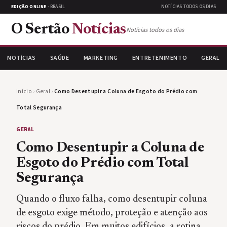
EDIÇÃO ONLINE
· BRASIL
NOTÍCIAS TODOS OS DIAS
O Sertão
Notícias
Notícias todos os dias
NOTÍCIAS
SAÚDE
MARKETING
ENTRETENIMENTO
GERAL
Início
›
Geral
›
Como Desentupir a Coluna de Esgoto do Prédio com
Total Segurança
GERAL
Como Desentupir a Coluna de
Esgoto do Prédio com Total
Segurança
Quando o fluxo falha, como desentupir coluna
de esgoto exige método, proteção e atenção aos
riscos do prédio. Em muitos edifícios, a rotina