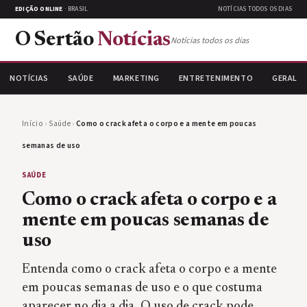
EDIÇÃO ONLINE
· BRASIL
NOTÍCIAS TODOS OS DIAS
O Sertão
Notícias
Notícias todos os dias
NOTÍCIAS
SAÚDE
MARKETING
ENTRETENIMENTO
GERAL
Início
›
Saúde
›
Como o crack afeta o corpo e a mente em poucas
semanas de uso
SAÚDE
Como o crack afeta o corpo e a
mente em poucas semanas de
uso
Entenda como o crack afeta o corpo e a mente
em poucas semanas de uso e o que costuma
aparecer no dia a dia. O uso de crack pode