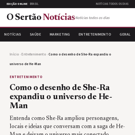
EDIÇÃO ONLINE
· BRASIL
NOTÍCIAS TODOS OS DIAS
O Sertão
Notícias
Notícias todos os dias
NOTÍCIAS
SAÚDE
MARKETING
ENTRETENIMENTO
GERAL
Início
›
Entretenimento
›
Como o desenho de She-Ra expandiu o
universo de He-Man
ENTRETENIMENTO
Como o desenho de She-Ra
expandiu o universo de He-
Man
Entenda como She-Ra ampliou personagens,
locais e ideias que conversam com a saga de He-
Man e deixam o universo mais conectado.