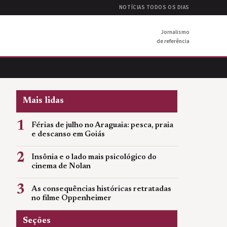
NOTÍCIAS TODOS OS DIAS
Jornalismo
de referência
Mais lidas
1
Férias de julho no Araguaia: pesca, praia
e descanso em Goiás
2
Insônia e o lado mais psicológico do
cinema de Nolan
3
As consequências históricas retratadas
no filme Oppenheimer
Seções