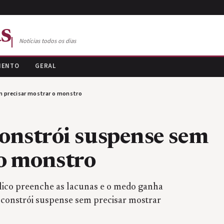
s
Notícias todos os dias
MENTO
GERAL
m precisar mostrar o monstro
onstrói suspense sem
 o monstro
blico preenche as lacunas e o medo ganha
onstrói suspense sem precisar mostrar