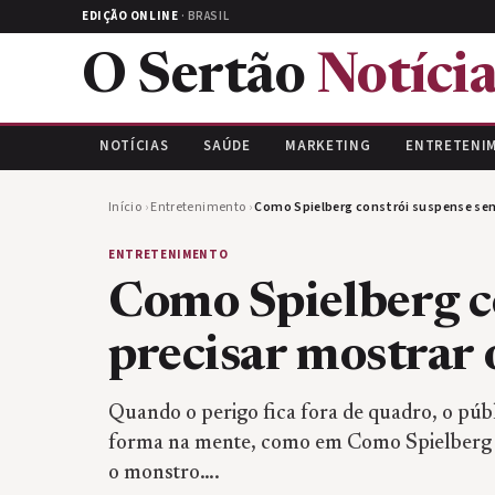
EDIÇÃO ONLINE
· BRASIL
O Sertão
Notícia
NOTÍCIAS
SAÚDE
MARKETING
ENTRETENI
Início
›
Entretenimento
›
Como Spielberg constrói suspense se
ENTRETENIMENTO
Como Spielberg c
precisar mostrar
Quando o perigo fica fora de quadro, o pú
forma na mente, como em Como Spielberg c
o monstro….