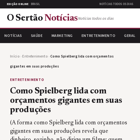
EDIÇÃO ONLINE
· BRASIL
NOTÍCIAS TODOS OS DIAS
O Sertão
Notícias
Notícias todos os dias
NOTÍCIAS
SAÚDE
MARKETING
ENTRETENIMENTO
GERAL
Início
›
Entretenimento
›
Como Spielberg lida com orçamentos
gigantes em suas produções
ENTRETENIMENTO
Como Spielberg lida com
orçamentos gigantes em suas
produções
(A forma como Spielberg lida com orçamentos
gigantes em suas produções revela que
dinheiro, sozinho, não dirige um filme; quem