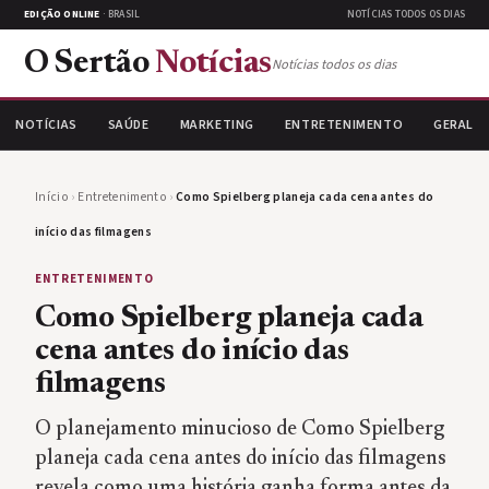
EDIÇÃO ONLINE
· BRASIL
NOTÍCIAS TODOS OS DIAS
O Sertão
Notícias
Notícias todos os dias
NOTÍCIAS
SAÚDE
MARKETING
ENTRETENIMENTO
GERAL
Início
›
Entretenimento
›
Como Spielberg planeja cada cena antes do
início das filmagens
ENTRETENIMENTO
Como Spielberg planeja cada
cena antes do início das
filmagens
O planejamento minucioso de Como Spielberg
planeja cada cena antes do início das filmagens
revela como uma história ganha forma antes da