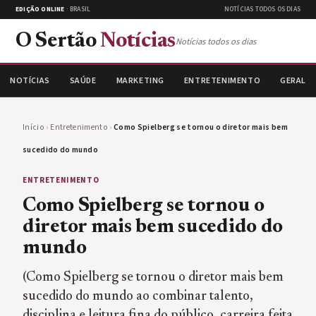
EDIÇÃO ONLINE
· BRASIL
NOTÍCIAS TODOS OS DIAS
O Sertão
Notícias
Notícias todos os dias
NOTÍCIAS
SAÚDE
MARKETING
ENTRETENIMENTO
GERAL
Início
›
Entretenimento
›
Como Spielberg se tornou o diretor mais bem
sucedido do mundo
ENTRETENIMENTO
Como Spielberg se tornou o
diretor mais bem sucedido do
mundo
(Como Spielberg se tornou o diretor mais bem
sucedido do mundo ao combinar talento,
disciplina e leitura fina do público, carreira feita