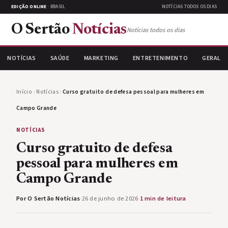
EDIÇÃO ONLINE
· BRASIL
NOTÍCIAS TODOS OS DIAS
O Sertão
Notícias
Notícias todos os dias
NOTÍCIAS
SAÚDE
MARKETING
ENTRETENIMENTO
GERAL
Início
›
Notícias
›
Curso gratuito de defesa pessoal para mulheres em
Campo Grande
NOTÍCIAS
Curso gratuito de defesa
pessoal para mulheres em
Campo Grande
Por O Sertão Notícias
·
26 de junho de 2026
·
1 min de leitura