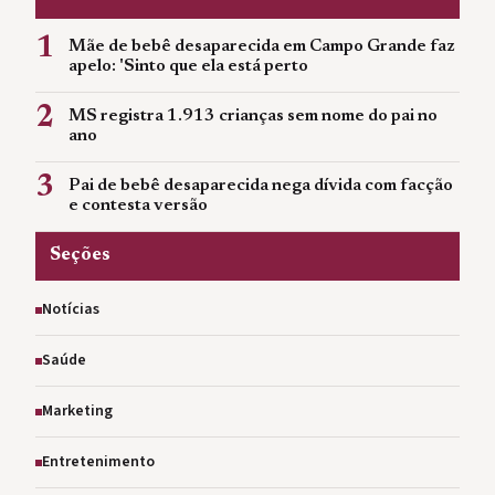
1
Mãe de bebê desaparecida em Campo Grande faz
apelo: 'Sinto que ela está perto
2
MS registra 1.913 crianças sem nome do pai no
ano
3
Pai de bebê desaparecida nega dívida com facção
e contesta versão
Seções
Notícias
Saúde
Marketing
Entretenimento