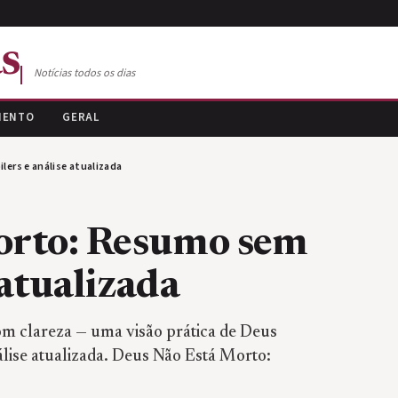
s
Notícias todos os dias
MENTO
GERAL
ers e análise atualizada
orto: Resumo sem
 atualizada
om clareza — uma visão prática de Deus
lise atualizada. Deus Não Está Morto: