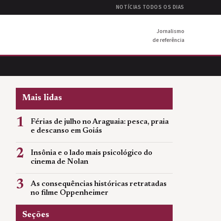
NOTÍCIAS TODOS OS DIAS
Jornalismo
de referência
Mais lidas
1
Férias de julho no Araguaia: pesca, praia
e descanso em Goiás
2
Insônia e o lado mais psicológico do
cinema de Nolan
3
As consequências históricas retratadas
no filme Oppenheimer
Seções