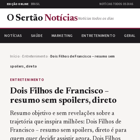
EDIÇÃO ONLINE
· BRASIL
NOTÍCIAS TODOS OS DIAS
O Sertão
Notícias
Notícias todos os dias
NOTÍCIAS
SAÚDE
MARKETING
ENTRETENIMENTO
GERAL
Início
›
Entretenimento
›
Dois Filhos de Francisco – resumo sem
spoilers, direto
ENTRETENIMENTO
Dois Filhos de Francisco –
resumo sem spoilers, direto
Resumo objetivo e sem revelações sobre a
trajetória que inspira milhões: Dois Filhos de
Francisco – resumo sem spoilers, direto é para
quem quer decidir assistir agora. Dois Filhos