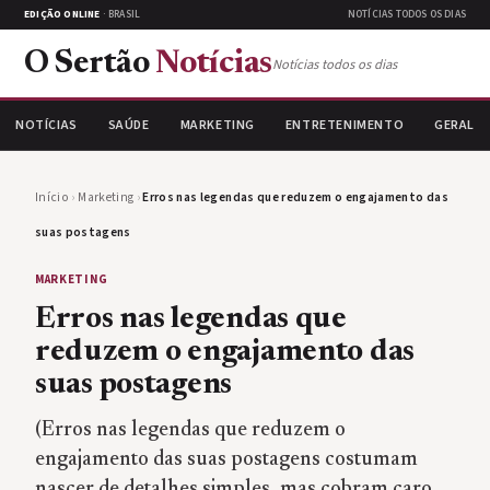
EDIÇÃO ONLINE
· BRASIL
NOTÍCIAS TODOS OS DIAS
O Sertão
Notícias
Notícias todos os dias
NOTÍCIAS
SAÚDE
MARKETING
ENTRETENIMENTO
GERAL
Início
›
Marketing
›
Erros nas legendas que reduzem o engajamento das
suas postagens
MARKETING
Erros nas legendas que
reduzem o engajamento das
suas postagens
(Erros nas legendas que reduzem o
engajamento das suas postagens costumam
nascer de detalhes simples, mas cobram caro