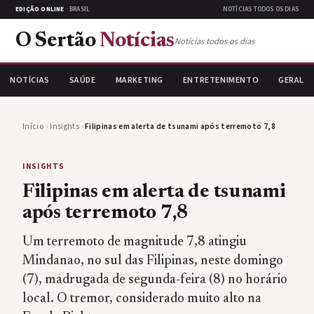
EDIÇÃO ONLINE
· BRASIL
NOTÍCIAS TODOS OS DIAS
O Sertão
Notícias
Notícias todos os dias
NOTÍCIAS
SAÚDE
MARKETING
ENTRETENIMENTO
GERAL
Início
›
Insights
›
Filipinas em alerta de tsunami após terremoto 7,8
INSIGHTS
Filipinas em alerta de tsunami
após terremoto 7,8
Um terremoto de magnitude 7,8 atingiu
Mindanao, no sul das Filipinas, neste domingo
(7), madrugada de segunda-feira (8) no horário
local. O tremor, considerado muito alto na