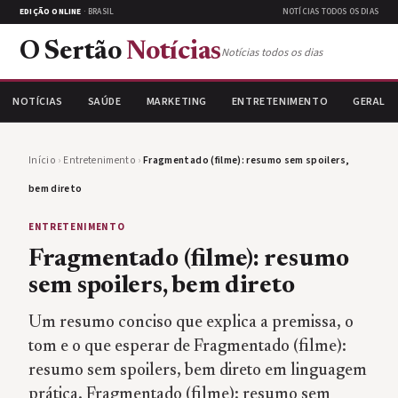
EDIÇÃO ONLINE
· BRASIL
NOTÍCIAS TODOS OS DIAS
O Sertão
Notícias
Notícias todos os dias
NOTÍCIAS
SAÚDE
MARKETING
ENTRETENIMENTO
GERAL
Início
›
Entretenimento
›
Fragmentado (filme): resumo sem spoilers,
bem direto
ENTRETENIMENTO
Fragmentado (filme): resumo
sem spoilers, bem direto
Um resumo conciso que explica a premissa, o
tom e o que esperar de Fragmentado (filme):
resumo sem spoilers, bem direto em linguagem
prática. Fragmentado (filme): resumo sem