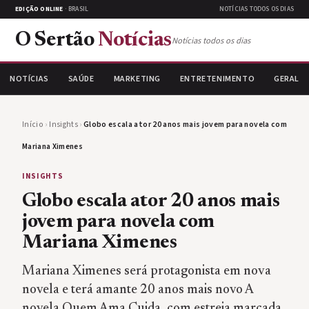
EDIÇÃO ONLINE
· BRASIL
NOTÍCIAS TODOS OS DIAS
O Sertão
Notícias
Notícias todos os dias
NOTÍCIAS
SAÚDE
MARKETING
ENTRETENIMENTO
GERAL
Início
›
Insights
›
Globo escala ator 20 anos mais jovem para novela com
Mariana Ximenes
INSIGHTS
Globo escala ator 20 anos mais
jovem para novela com
Mariana Ximenes
Mariana Ximenes será protagonista em nova
novela e terá amante 20 anos mais novo A
novela Quem Ama Cuida, com estreia marcada