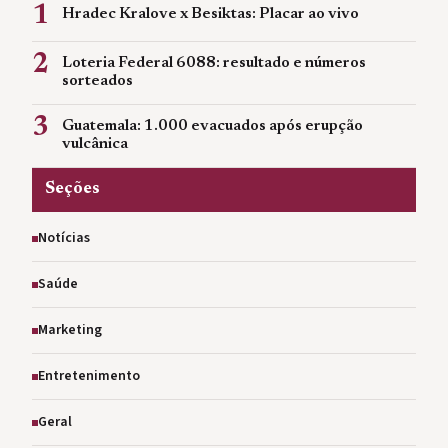
1
Hradec Kralove x Besiktas: Placar ao vivo
2
Loteria Federal 6088: resultado e números
sorteados
3
Guatemala: 1.000 evacuados após erupção
vulcânica
Seções
Notícias
Saúde
Marketing
Entretenimento
Geral