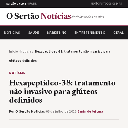
EDIÇÃO ONLINE
· BRASIL
NOTÍCIAS TODOS OS DIAS
O Sertão
Notícias
Notícias todos os dias
NOTÍCIAS
SAÚDE
MARKETING
ENTRETENIMENTO
GERAL
Início
›
Notícias
›
Hexapeptídeo-38: tratamento não invasivo para
glúteos definidos
NOTÍCIAS
Hexapeptídeo-38: tratamento
não invasivo para glúteos
definidos
Por O Sertão Notícias
·
06 de julho de 2026
·
2 min de leitura