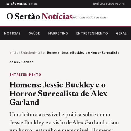
EDIÇÃO ONLINE
· BRASIL
NOTÍCIAS TODOS OS DIAS
O Sertão
Notícias
Notícias todos os dias
NOTÍCIAS
SAÚDE
MARKETING
ENTRETENIMENTO
GERAL
Início
›
Entretenimento
›
Homens: Jessie Buckley e o Horror Surrealista
de Alex Garland
ENTRETENIMENTO
Homens: Jessie Buckley e o
Horror Surrealista de Alex
Garland
Uma leitura acessível e prática sobre como
Jessie Buckley e a visão de Alex Garland criam
um horror estranho e memorável. Homens: